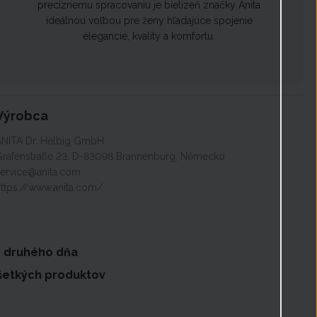
precíznemu spracovaniu je bielizeň značky Anita
ideálnou voľbou pre ženy hľadajúce spojenie
elegancie, kvality a komfortu.
Výrobca
ANITA Dr. Helbig GmbH
Grafenstraße 23, D-83098 Brannenburg, Německo
service@anita.com
https://www.anita.com/
o druhého dňa
všetkých produktov