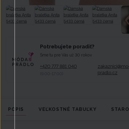
Potrebujete poradiť?
Sme tu pre Vás už 30 rokov
+420 777 881 040
zakaznici@mo
pradlo.cz
(9:00-17:00)
POPIS
VEĽKOSTNÉ TABUĽKY
STARO