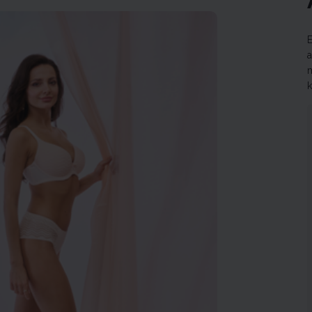
a
m
k