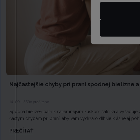
Najčastejšie chyby pri praní spodnej bielizne a
14. 09. | 553x prečítané
Spodná bielizeň patrí k najjemnejším kúskom šatníka a vyžaduje z
častým chybám pri praní, aby vám vydržalo dlhšie krásne aj poh
PREČÍTAŤ