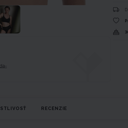
D
P
3
da-
STLIVOSŤ
RECENZIE