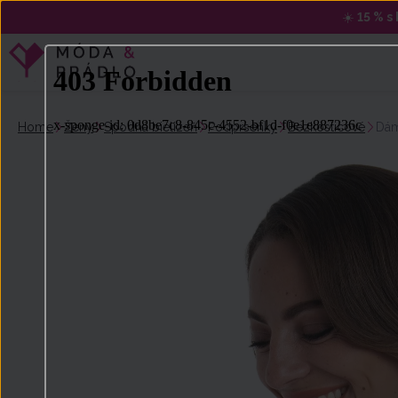
☀️
15 % 
Home
Ženy
Spodná bielizeň
Podprsenky
Bezkosticové
Dám