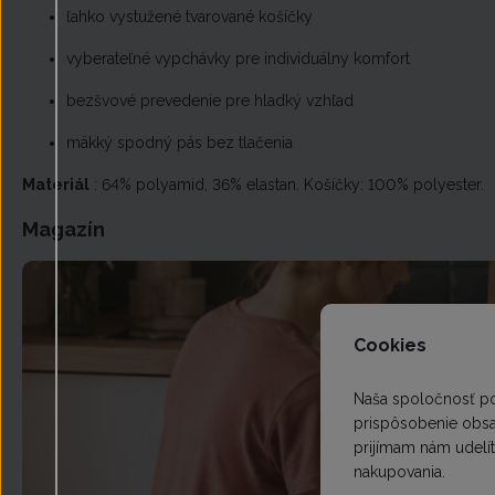
ľahko vystužené tvarované košíčky
vyberateľné vypchávky pre individuálny komfort
bezšvové prevedenie pre hladký vzhľad
mäkký spodný pás bez tlačenia
Materiál
: 64% polyamid, 36% elastan. Košíčky: 100% polyester.
Magazín
Cookies
Naša spoločnosť p
prispôsobenie obsah
prijímam nám udelí
nakupovania.