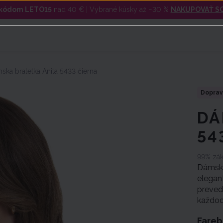
s kódom LETO15
nad 40 € | Vybrané kúsky až −30 %
NAKUPOVAŤ S
ska braletka Anita 5433 čierna
DÁ
54
99% zák
Dámska
elegan
prevede
každod
Fareb