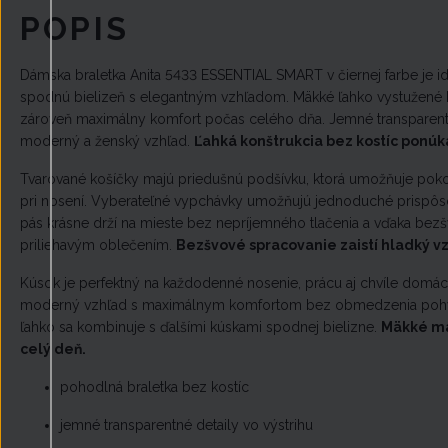
POPIS
Dámska braletka Anita 5433 ESSENTIAL SMART v čiernej farbe je i
spodnú bielizeň s elegantným vzhľadom. Mäkké ľahko vystužené k
zároveň maximálny komfort počas celého dňa. Jemné transparentné
moderný a ženský vzhľad.
Ľahká konštrukcia bez kostíc ponúk
Tvarované košíčky majú priedušnú podšívku, ktorá umožňuje poko
pri nosení. Vyberateľné vypchávky umožňujú jednoduché prispôs
pás krásne drží na mieste bez nepríjemného tlačenia a vďaka bez
priliehavým oblečením.
Bezšvové spracovanie zaistí hladký vz
Kúsok je perfektný na každodenné nosenie, prácu aj chvíle domáce
moderný vzhľad s maximálnym komfortom bez obmedzenia pohybu
ľahko sa kombinuje s ďalšími kúskami spodnej bielizne.
Mäkké mat
celý deň.
pohodlná braletka bez kostíc
jemné transparentné detaily vo výstrihu