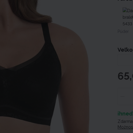
Púder
Veľko
65
ihneď
Zdarma,
Možnost