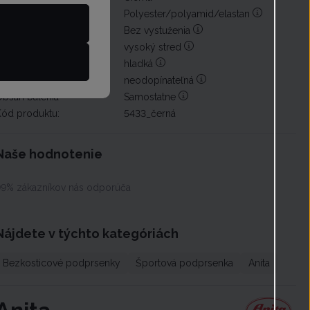
ateriál
Polyester/polyamid/elastan
Výstuha podprsenky
Bez vystuženia
Stred podprsenky
vysoký stred
Typ podprsenky
hladká
Ramienka
neodopínateľná
Obsah balenia
Samostatne
Kód produktu:
5433_černá
Naše hodnotenie
99% zákazníkov nás odporúča
Nájdete v týchto kategóriách
Bezkosticové podprsenky
Športová podprsenka
Anita