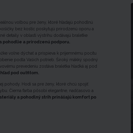
deálnou voľbou pre ženy, ktoré hľadajú pohodlnú
ošíčky bez kostíc poskytujú prirodzenú oporu a
 detaily v oblasti výstrihu dodávajú braletke
a pohodlie a prirodzenú podporu.
žke voľne dýchať a prispieva k príjemnému pocitu
obenie podľa Vašich potrieb. Široký mäkký spodný
švovému prevedeniu zostáva braletka hladká aj pod
hľad pod outfitom.
j pohody. Hodí sa pre ženy, ktoré chcú spojiť
. Čierna farba pôsobí elegantne, nadčasovo a
eriály a pohodlný strih prinášajú komfort po