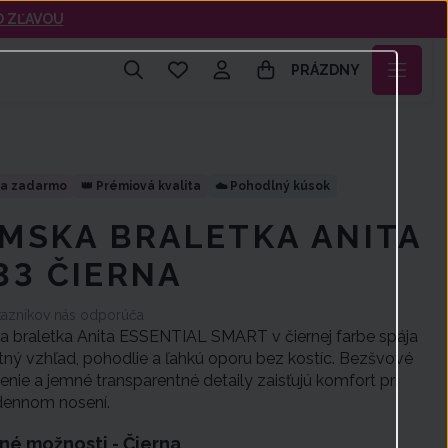
O ZĽAVOU
PRÁZDNY
MSKA BRALETKA ANITA
33 ČIERNA
azníkov nás odporúča
 braletka Anita ESSENTIAL SMART v čiernej farbe spája
tný vzhľad, pohodlie a ľahkú oporu bez kostíc. Bezšvové
nie a jemné transparentné detaily zaisťujú komfort pri
ennom nosení.
né možnosti -
Čierna