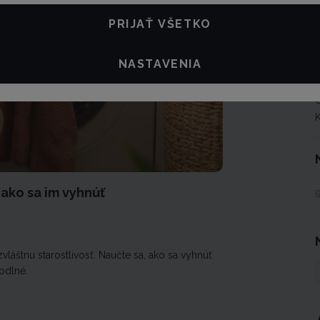
M
PRIJAŤ VŠETKO
NASTAVENIA
 ako sa im vyhnúť
vláštnu starostlivosť. Naučte sa, ako sa vyhnúť
odlné.