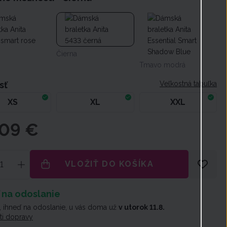
Čierna
Tmavo modrá
sť
Veľkostná tabuľka
XS
XL
XXL
,09 €
VLOŽIŤ DO KOŠÍKA
 na odoslanie
 ihneď na odoslanie, u vás doma už
v utorok 11.8.
i dopravy