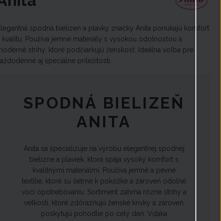
Anita
Elegantná spodná bielizeň a plavky značky Anita ponúkajú komfort
 kvalitu. Používa jemné materiály s vysokou odolnosťou a
oderné strihy, ktoré podčiarkujú ženskosť. Ideálna voľba pre
aždodenné aj špeciálne príležitosti.
SPODNÁ BIELIZEŇ
ANITA
Anita sa špecializuje na výrobu elegantnej spodnej
bielizne a plaviek, ktorá spája vysoký komfort s
kvalitnými materiálmi. Používa jemné a pevné
textílie, ktoré sú šetrné k pokožke a zároveň odolné
voči opotrebovaniu. Sortiment zahŕňa rôzne strihy a
veľkosti, ktoré zdôrazňujú ženské krivky a zároveň
poskytujú pohodlie po celý deň. Vďaka