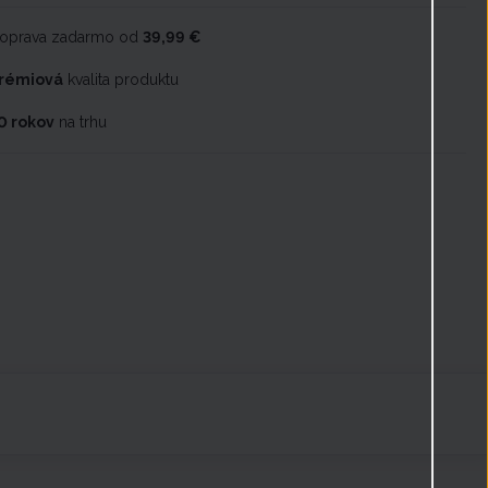
oprava zadarmo od
39,99 €
rémiová
kvalita produktu
0 rokov
na trhu