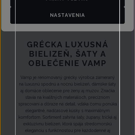
Grécka luxusná bielizeň a oblečenie Vamp. Precízne spracovanie,
prémiové materiály a nadčasový štýl pre maximálny komfort a
NASTAVENIA
eleganciu.
GRÉCKA LUXUSNÁ
BIELIZEŇ, ŠATY A
OBLEČENIE VAMP
Vamp je renomovaný grécky výrobca zameraný
na luxusnú spodnú a nočnú bielizeň, dámske šaty
aj domáce oblečenie pre ženy aj mužov. Značka
stavia na kvalitných materiáloch, precíznom
spracovaní a dôraze na detail, vďaka čomu ponúka
elegantné, nadčasové kúsky s maximálnym
komfortom. Sortiment zahŕňa šaty, župany, tričká aj
exkluzívnu bielizeň, ktorá spája stredomorskú
eleganciu s funkčnosťou pre každodenné aj