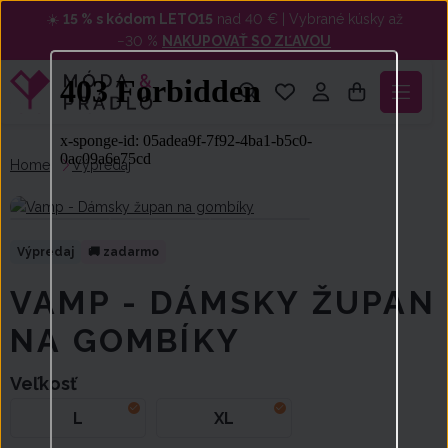
☀️
15 % s kódom LETO15
nad 40 € | Vybrané kúsky až
−30 %
NAKUPOVAŤ SO ZĽAVOU
Home
Výpredaj
VAMP - DÁMSKY ŽUPAN
NA GOMBÍKY
Veľkosť
L
XL