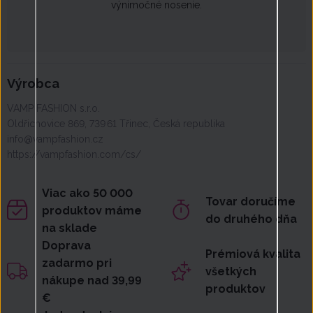
výnimočné nosenie.
Výrobca
VAMP FASHION s.r.o.
Oldřichovice 869, 739 61 Třinec, Česká republika
info@vampfashion.cz
https://vampfashion.com/cs/
Viac ako 50 000
Tovar doručíme
produktov máme
do druhého dňa
na sklade
Doprava
Prémiová kvalita
zadarmo pri
všetkých
nákupe nad 39,99
produktov
€