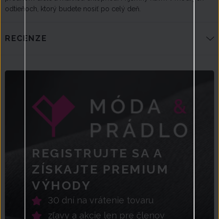
odtieňoch, ktorý budete nosiť po celý deň.
RECENZE
REGISTRUJTE SA A
ZÍSKAJTE PREMIUM
VÝHODY
30 dní na vrátenie tovaru
zľavy a akcie len pre členov