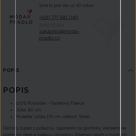
Sme tu pre Vás už 30 rokov
+420 777 881 040
(9:00-17:00)
zakaznici@moda-
pradlo.cz
POPIS
POPIS
100% Polyester - Flanelový Fleece
Dĺžka: 80 cm.
Modelka: výška 175 cm, veľkosť: Small.
Dámsky župan s potlačou, zapínaním na gombíky, vreckami na
prednom diele a mäkkou chlopňou. Príjemný návrh v modrých