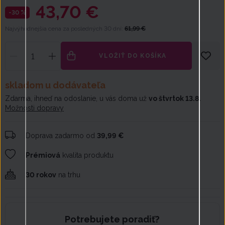
43,70 €
-30 %
Najvýhodnejšia cena za posledných 30 dní:
61,99 €
VLOŽIŤ DO KOŠÍKA
skladom u dodávateľa
Zdarma, ihneď na odoslanie, u vás doma už
vo štvrtok 13.8.
Možnosti dopravy
Doprava zadarmo od
39,99 €
Prémiová
kvalita produktu
30 rokov
na trhu
Potrebujete poradiť?