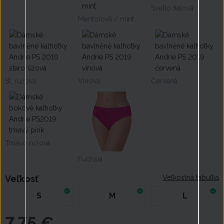
Svetlo fialová
Mentolová / mint
St. ružová
Vínová
Červená
Tmavo ružová
Fuchsia
Veľkosť
Veľkostná tabuľka
S
M
L
7,75 €