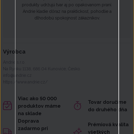
produkty udržujú tvar aj po opakovanom praní.
Andrie kladie dôraz na praktickosť, pohodlie a
dlhodobú spokojnosť zákazníkov.
Výrobca
Andrie s.r.o.
Na Rynku 1138, 686 04 Kunovice, Česko
info@andrie.cz
https://www.andrie.cz/
Viac ako 50 000
Tovar doručíme
produktov máme
do druhého dňa
na sklade
Doprava
Prémiová kvalita
zadarmo pri
všetkých