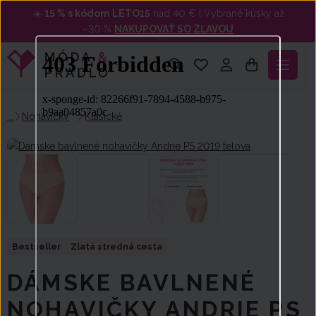
☀️
15 % s kódom LETO15
nad 40 € | Vybrané kúsky až
−30 %
NAKUPOVAŤ SO ZĽAVOU
Nohavičky
Klasické
DÁMSKE BAVLNENÉ
NOHAVIČKY ANDRIE PS