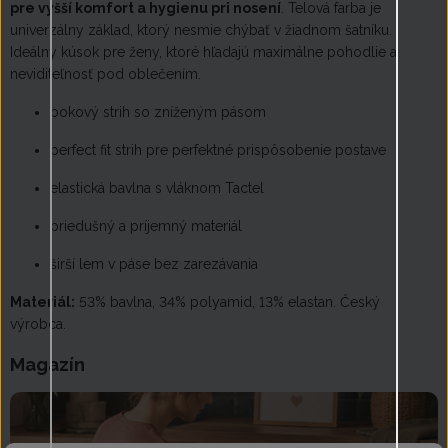
pre vyšší komfort a hygienu pri nosení
. Telová farba je
univerzálny základ, ktorý nesmie chýbať v žiadnom šatníku.
Ideálny kúsok pre ženy, ktoré hľadajú maximálne pohodlie a
neviditeľnosť pod oblečením.
bokový strih so zníženým pásom
perfect fit strih pre perfektné prispôsobenie postave
elastická bavlna s vláknom Tactel
priedušný a príjemný materiál
širší lem v páse bez zarezávania
Materiál:
53% bavlna, 34% polyamid, 13% elastan. Český
výrobca.
Magazín