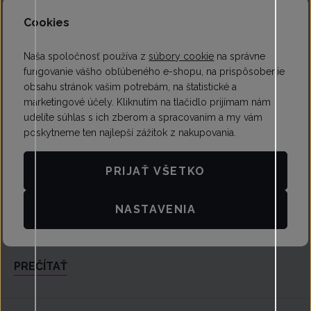
Cookies
Naša spoločnosť používa z
súbory cookie
na správne
fungovanie vášho obľúbeného e-shopu, na prispôsobenie
obsahu stránok vašim potrebám, na štatistické a
marketingové účely. Kliknutím na tlačidlo prijímam nám
udelíte súhlas s ich zberom a spracovaním a my vám
poskytneme ten najlepší zážitok z nakupovania.
Najčastejšie chyby pri praní spodnej bielizne
PRIJAŤ VŠETKO
a ako sa im vyhnúť
14. 09. | 563x prečítané
NASTAVENIA
Spodná bielizeň patrí k najjemnejším kúskom šatníka a
vyžaduje zvláštnu starostlivosť. Naučte sa, ako sa vyhnúť
častým chybám pri praní, aby vám vydržalo dlhšie krásne aj
PREČÍTAŤ
pohodlné.