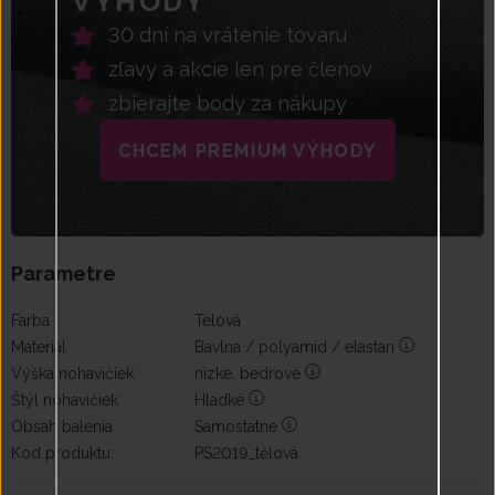
VÝHODY
30 dní na vrátenie tovaru
zľavy a akcie len pre členov
zbierajte body za nákupy
CHCEM PREMIUM VÝHODY
Parametre
Farba
Telová
Materiál
Bavlna / polyamid / elastan
Výška nohavičiek
nízke, bedrové
Štýl nohavičiek
Hladké
Obsah balenia
Samostatne
Kód produktu:
PS2019_tělová