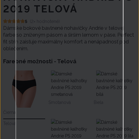
2019 TELOVÁ
5
(2× hodnotené)
Dámske bokové bavlnené nohavičky Andrie v telovej
farbe so zníženým pásom a širším lemom v páse. Perfect
fit strih zaisťuje maximálny komfort a nenápadnosť pod
oblečením.
Farebné možnosti -
Telová
Smotanová
Biela
Čierna
Telová