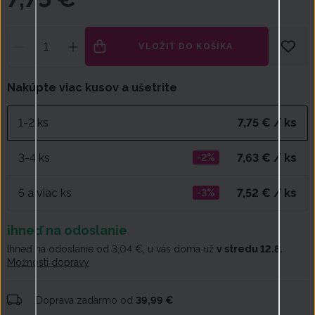
VLOŽIŤ DO KOŠÍKA
Nakúpte viac kusov a ušetrite
1-2 ks
7,75 € / ks
3-4 ks
7,63 € / ks
-2%
5 a viac ks
7,52 € / ks
-3%
ihneď na odoslanie
Ihneď na odoslanie od 3,04 €, u vás doma už
v stredu 12.8.
Možnosti dopravy
Doprava zadarmo od
39,99 €