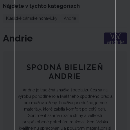
Nájdete v týchto kategóriách
Klasické dámske nohavičky
Andrie
Andrie
SPODNÁ BIELIZEŇ
ANDRIE
Andrie je tradičná značka špecializujúca sa na
výrobu pohodlného a kvalitného spodného prádla
pre mužov a ženy. Používa priedušné, jemné
materiály, ktoré zaistia komfort po celý deň.
Sortiment zahŕňa rôzne strihy a veľkosti
prispôsobené potrebám mužov a žien. Vďaka
kvalitnému spracovaniu a použitým materiálom si