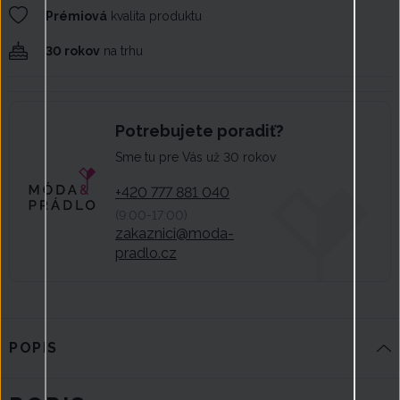
Prémiová
kvalita produktu
30 rokov
na trhu
Potrebujete poradiť?
Sme tu pre Vás už 30 rokov
+420 777 881 040
(9:00-17:00)
zakaznici@moda-
pradlo.cz
POPIS