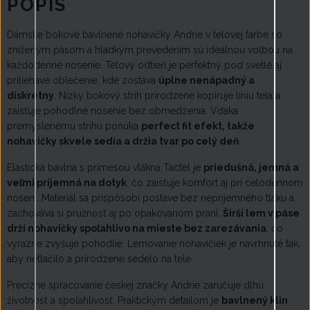
POPIS
Dámske bokové bavlnené nohavičky Andrie v telovej farbe so
zníženým pásom a hladkým prevedením sú ideálnou voľbou na
každodenné nosenie. Telový odtieň je perfektný pod svetlé aj
priliehavé oblečenie, kde zostáva
úplne nenápadný a
diskrétny
. Nízky bokový strih prirodzene kopíruje líniu tela a
zaisťuje pohodlné nosenie bez obmedzenia. Vďaka
premyslenému strihu ponúka
perfect fit efekt, takže
nohavičky skvele sedia a držia tvar po celý deň
.
Elastická bavlna s prímesou vlákna Tactel je
priedušná, jemná a
veľmi príjemná na dotyk
, čo zaisťuje komfort aj pri celodennom
nosení. Materiál sa prispôsobí postave bez nepríjemného tlaku a
zachováva si pružnosť aj po opakovanom praní.
Širší lem v páse
drží nohavičky spoľahlivo na mieste bez zarezávania
, čo
výrazne zvyšuje pohodlie. Lemovanie nohavičiek je navrhnuté tak,
aby netlačilo a prirodzene sedelo na tele.
Precízne spracovanie českej značky Andrie zaručuje dlhú
životnosť a spoľahlivosť. Praktickým detailom je
bavlnený klin